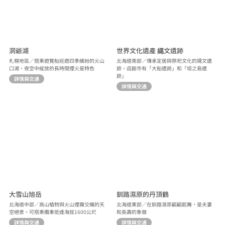
洞爺湖
世界文化遺產 縄文遺跡
札幌地區／搭乘遊覽船巡遊四季繽紛的火山
北海道南部／傳承定居與祭祀文化的縄文遺
口湖，夜空中綻放的長時間煙火是特色
跡。函館市有「大船遺跡」和「垣之島遺
跡」
詳情與交通
詳情與交通
大雪山旭岳
釧路濕原的丹頂鶴
北海道中部／高山植物與火山煙霧交織的天
北海道東部／在釧路濕原翩翩起舞，是夫妻
空絕景。可搭乘纜車抵達海拔1600公尺
和長壽的象徵
詳情與交通
詳情與交通