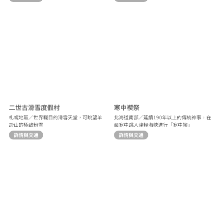
二世古滑雪度假村
寒中禊祭
札幌地區／世界矚目的滑雪天堂，可眺望羊
北海道南部／延續190年以上的傳統神事，在
蹄山的極致粉雪
嚴寒中跳入津輕海峽進行「寒中禊」
詳情與交通
詳情與交通