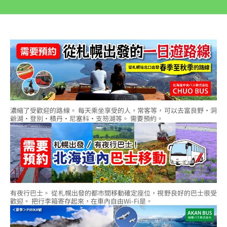
濃縮了受歡迎的路線。 每天乘坐享受的人，常客等，可以去富良野·洞
爺湖·登別·積丹·尼塞科·支笏湖等。 需要預約。
有夜行巴士。 從札幌出發的都市間移動確定座位，視野良好的巴士很受
歡迎。 把行李箱寄存起來，在車內自由Wi-Fi是。