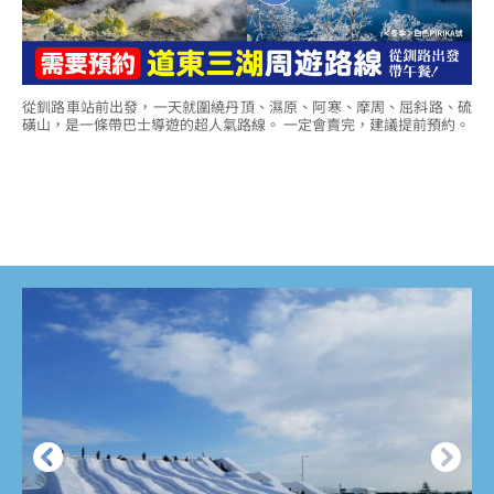
從釧路車站前出發，一天就圍繞丹頂、濕原、阿寒、摩周、屈斜路、硫
磺山，是一條帶巴士導遊的超人氣路線。 一定會賣完，建議提前預約。