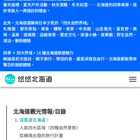
春天追櫻、夏天戶外活動、秋天賞楓、冬天玩雪—— 北海道的四季美景，是
許多旅人一再造訪的理由。
此外，北海道還擁有日本少見的 「四大自然界域」：
札幌圈｜都市景點・美食・購物・夜景、中央圈｜山岳風光・富良野、美
瑛・溫泉、道南圈｜函館夜景・歷史文化・浪漫小鎮、道東圈｜野生自然・
湖泊・動物體驗
四季 × 四大界域 = 16 種北海道旅遊魅力
無論是初次造訪、親子旅行、情侶約會、還是深度自由行，北海道都能帶來
難忘的旅遊體驗。
北海道觀光情報/目錄
深度遊北海道Ⅰ
人氣四大區域（四種自然景致）
從機場出發的旅行計畫