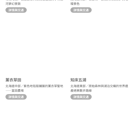
河夢幻景致
璨景色
詳情與交通
詳情與交通
薰衣草田
知床五湖
北海道中部／紫色地毯般鋪展的薰衣草聖地
北海道東部／原始森林與湖泊交織的世界遺
——富田農場
產絕美散步路線
詳情與交通
詳情與交通