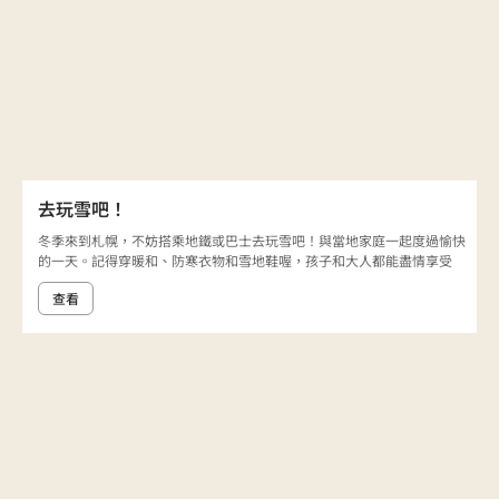
去玩雪吧！
冬季來到札幌，不妨搭乘地鐵或巴士去玩雪吧！與當地家庭一起度過愉快
的一天。記得穿暖和、防寒衣物和雪地鞋喔，孩子和大人都能盡情享受
查看