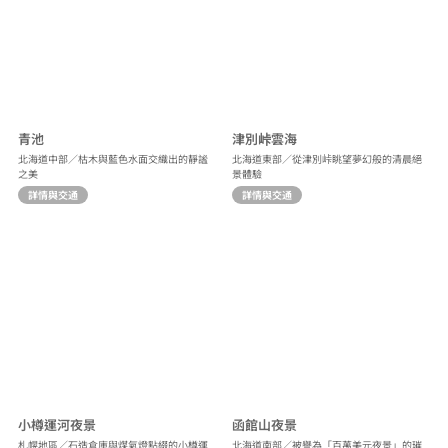
青池
津別峠雲海
北海道中部／枯木與藍色水面交織出的靜謐
北海道東部／從津別峠眺望夢幻般的清晨絕
之美
景體驗
詳情與交通
詳情與交通
小樽運河夜景
函館山夜景
札幌地區／石造倉庫與煤氣燈點綴的小樽運
北海道南部／被譽為「百萬美元夜景」的璀