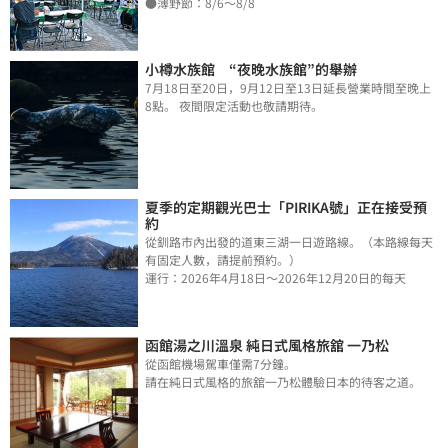
●薄野節：8/6～8/8
小樽水族館 “夜晚水族館”的舉辦
7月18日至20日，9月12日至13日延長營業時間至晚上
8點。 夜間限定活動也敬請期待。
夏季的定期觀光巴士「PIRIKA號」正在接受預
約
從釧路市內出發的道東三湖一日遊路線。（本路線每天
有固定人數，請提前預約。）
運行：2026年4月18日～2026年12月20日的每天
函館湯之川溫泉 純日式風格旅舘 一乃松
從函館機場駕車僅需7分鐘。
請在純日式風格的旅舘一乃松體驗日本的待客之道。