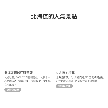
北海道的人氣景點
北海道廳舊紅磚建築
北斗市的櫻花
札幌地區 / 2025年7月重新開放！ 札幌市中
北海道南部 / “北斗櫻花迴廊”活動期間會進
心的明治時代紅磚地標。 探索歷史、文化與
行夜間燈光照明，白天與夜晚皆可賞櫻。
在地風情。
詳情與交通
詳情與交通