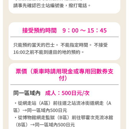
請事先確認巴士站編號後，撥打電話。
接受預約時間 9：00 ～ 15：45
只能預約當天的巴士。 不能指定時間。 不接受
16:00之前不能到達目的地的預約。
票價（乘車時請用現金或專用回數券支
付）
同一區域內
成人：500日元/次
・從網走站（A區）前往道之站流冰街道網走（A
區）→同一區域內500日元
・從博物館網走監獄（B區）前往鄂霍次克流冰館
（B區）→同一區域內500日元