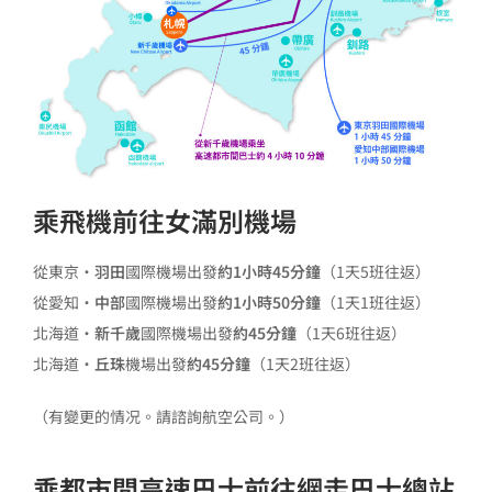
乘飛機前往女滿別機場
從東京・
羽田
國際機場出發
約1小時45分鐘
（1天5班往返）
從愛知・
中部
國際機場出發
約1小時50分鐘
（1天1班往返）
北海道・
新千歲
國際機場出發
約45分鐘
（1天6班往返）
北海道·
丘珠
機場出發
約45分鐘
（1天2班往返）
（有變更的情况。請諮詢航空公司。）
乘都市間高速巴士前往網走巴士總站