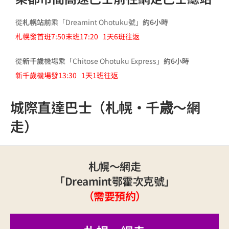
從
札幌站前
乘「Dreamint Ohotuku號」
約6小時
札幌發首班7:50末班17:20 1天6班往返
從
新千歲
機場乘「Chitose Ohotuku Express」
約6小時
新千歲機場發13:30 1天1班往返
城際直達巴士（札幌・千歳～網
走）
札幌～網走
「Dreamint鄂霍次克號」
（需要預約）