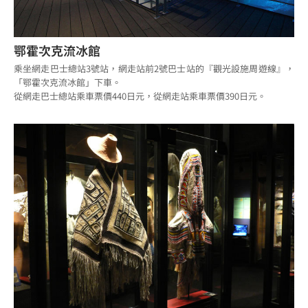
鄂霍次克流冰館
乘坐網走巴士總站3號站，網走站前2號巴士站的『觀光設施周遊線』，
「鄂霍次克流冰館」下車。
從網走巴士總站乘車票價440日元，從網走站乘車票價390日元。