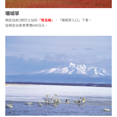
珊瑚草
網走站前2號巴士站的
『常呂線』
，「珊瑚草入口」下車。
從網走站乘車票價640日元。