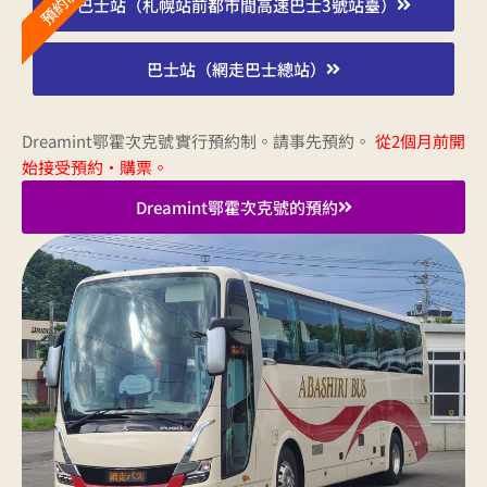
預約制
巴士站（札幌站前都市間高速巴士3號站臺）
巴士站（網走巴士總站）
Dreamint鄂霍次克號實行預約制。請事先預約。
從2個月前開
始接受預約・購票。
Dreamint鄂霍次克號的預約