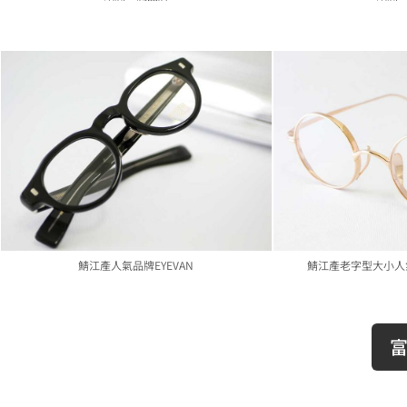
鯖江產人氣品牌EYEVAN
鯖江產老字型大小人氣