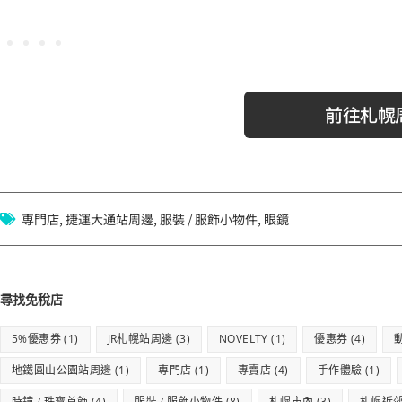
小樽水族館
小樽觀光資訊
前往札幌
専門店
,
捷運大通站周邊
,
服裝 / 服飾小物件
,
眼鏡
尋找免稅店
5%優惠券
(1)
JR札幌站周邊
(3)
NOVELTY
(1)
優惠券
(4)
地鐵圓山公園站周邊
(1)
専門店
(1)
專賣店
(4)
手作體驗
(1)
時鐘 / 珠寶首飾
(4)
服裝 / 服飾小物件
(8)
札幌市內
(3)
札幌近