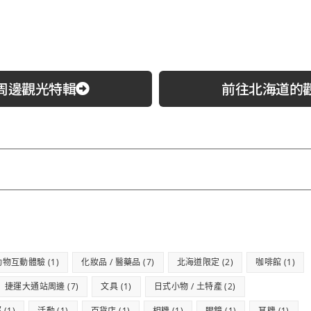
札幌圓山動物園
藻岩山展望臺
周邊觀光特輯
前往北海道的
動物互動體驗
(1)
化妝品 / 醫藥品
(7)
北海道限定
(2)
咖啡館
(1)
捷運大通站周邊
(7)
文具
(1)
日式小物 / 土特產
(2)
郊
(1)
活動
(1)
百貨店
(1)
相機
(1)
眼鏡
(1)
耳機
(1)