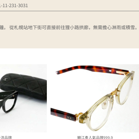
-11-231-3031
鐘。 從札幌站地下街可直接前往狸小路拱廊，無需擔心淋雨或積雪
一流品牌
鯖江產人氣品牌999.9