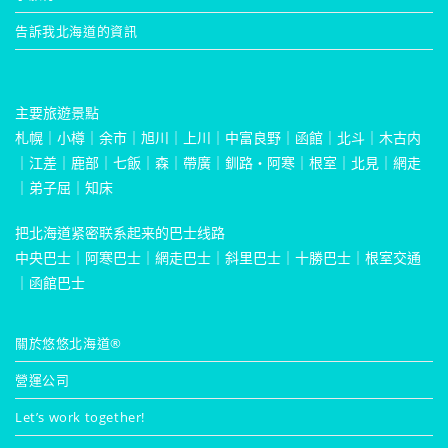
告訴我北海道的資訊
主要旅遊景點
札幌
｜
小樽
｜
余市
｜
旭川
｜
上川
｜
中富良野
｜
函館
｜
北斗
｜
木古内
｜
江差
｜
鹿部
｜
七飯
｜
森
｜
帶廣
｜
釧路・阿寒
｜
根室
｜
北見
｜
網走
｜
弟子屈
｜
知床
把北海道紧密联系起来的巴士线路
中央巴士
｜
阿寒巴士
｜
網走巴士
｜
斜里巴士
｜
十勝巴士
｜
根室交通
｜
函館巴士
關於悠悠北海道®
營運公司
Let’s work together!