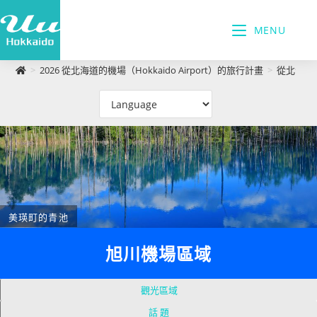
MENU
>
2026 從北海道的機場（Hokkaido Airport）的旅行計畫
>
從北海道旭川
美瑛町的青池
旭川機場區域
觀光區域
話 題