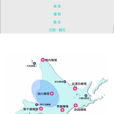
美 食
購 物
飯 店
交通、觀光