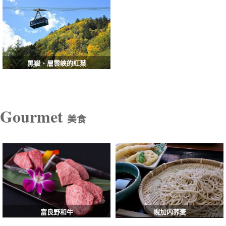
黑嶽、層雲峽的紅葉
Gourmet
美食
富良野和牛
幌加内荞麦