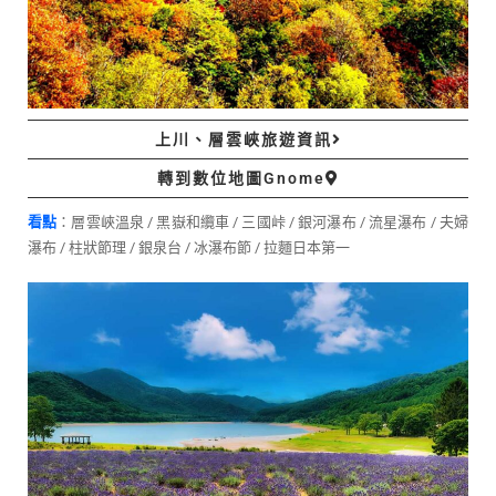
上川、層雲峽旅遊資訊
轉到數位地圖Gnome
看點
：層雲峽溫泉 / 黑嶽和纜車 / 三國峠 / 銀河瀑布 / 流星瀑布 / 夫婦
瀑布 / 柱狀節理 / 銀泉台 / 冰瀑布節 / 拉麵日本第一