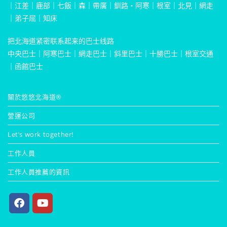
｜
江差
｜
鹿部
｜
七飯
｜
森
｜
帶廣
｜
釧路・阿寒
｜
根室
｜
北見
｜
網走
｜
弟子屈
｜
知床
把北海道紧密联系起来的巴士线路
中央巴士
｜
阿寒巴士
｜
網走巴士
｜
斜里巴士
｜
十勝巴士
｜
根室交通
｜
函館巴士
關於悠悠北海道®
營運公司
Let’s work together!
工作人員
工作人員推薦的資訊