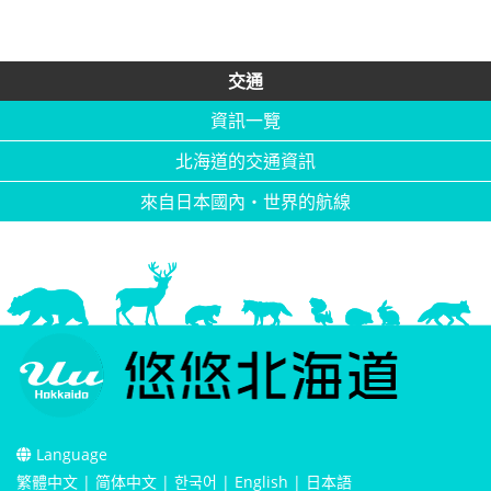
交通
資訊一覽
北海道的交通資訊
來自日本國內・世界的航線
Language
繁體中文
|
简体中文
|
한국어
|
English
|
日本語