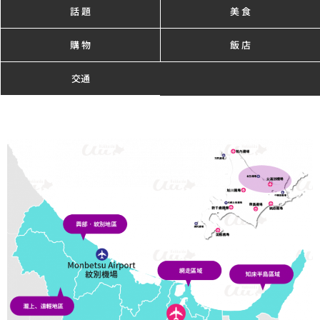
話 題
美 食
購 物
飯 店
交通