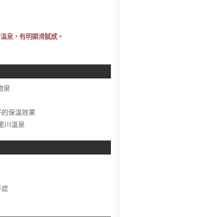
的溫泉，有明顯滑膩感。
物泉
的保溫效果
里川溫泉
汗症