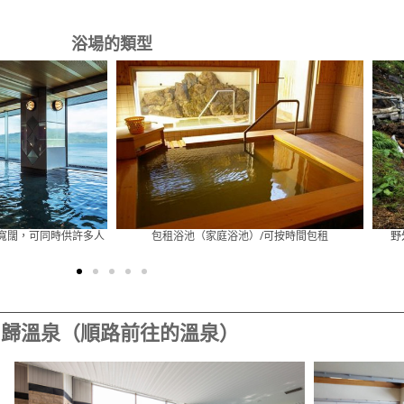
浴場的類型
/可按時間包租
野外露天浴池/在大自然之中，無棚頂的浴池
男
日歸溫泉（順路前往的溫泉）