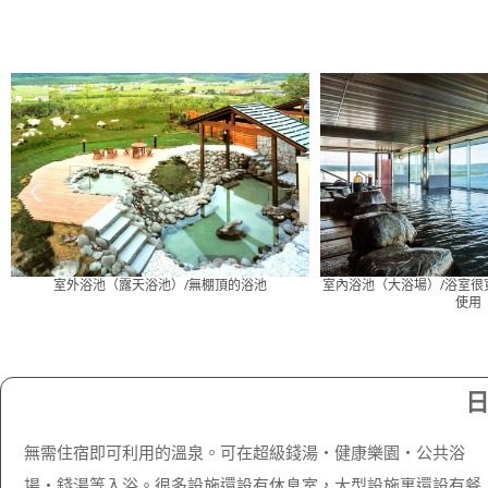
室內浴池（大浴場）/浴室很寬闊，可同時供許多人
包租浴池（家庭浴池）
使用
無需住宿即可利用的溫泉。可在超級錢湯・健康樂園・公共浴
場・錢湯等入浴。很多設施還設有休息室，大型設施裏還設有餐