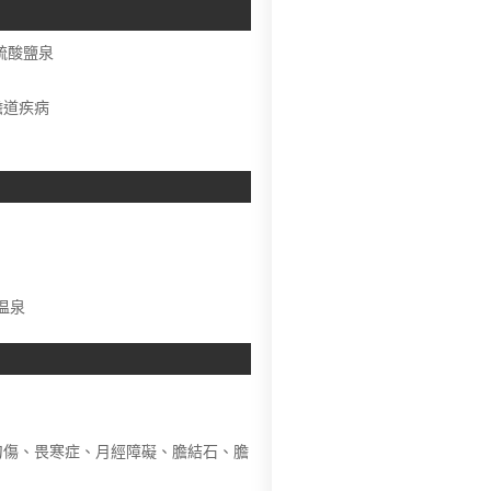
硫酸鹽泉
道疾病
温泉
刀傷、畏寒症、月經障礙、膽結石、膽