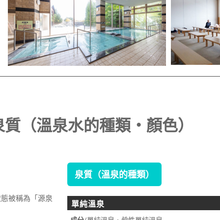
泉質（溫泉水的種類・顏色）
泉質（溫泉的種類）
態被稱為「源泉
單純溫泉
成分
/單純溫泉・鹼性單純溫泉