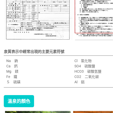
泉質表示中經常出現的主要元素符號
Na 鈉
Cl 氯化物
Ca 鈣
SO4 硫酸鹽
Mg 鎂
HCO3 碳酸氫鹽
Fe 鐵
CO2 二氧化碳
Ｓ 硫磺
Al 鋁
溫泉的顏色