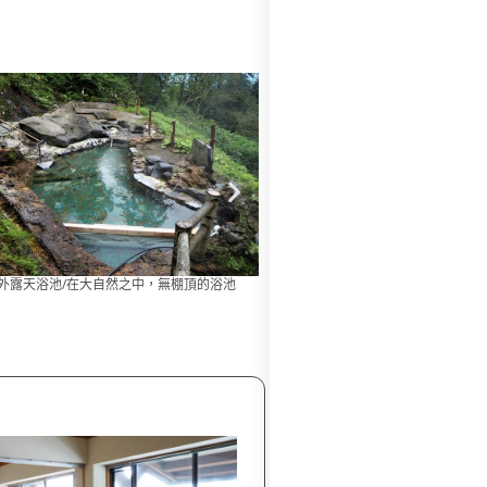
女分別公共浴場/可低價格・免費入浴的浴場
室外浴池（露天浴池）/無棚