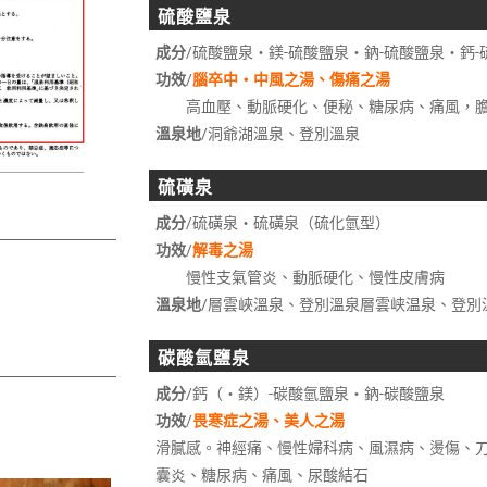
硫酸鹽泉
成分
/硫酸鹽泉・鎂-硫酸鹽泉・鈉-硫酸鹽泉・鈣-
功效
/
腦卒中・中風之湯、傷痛之湯
高血壓、動脈硬化、便秘、糖尿病、痛風，膽
溫泉地
/洞爺湖溫泉、登別溫泉
硫磺泉
成分
/硫磺泉・硫磺泉（硫化氫型）
功效
/
解毒之湯
慢性支氣管炎、動脈硬化、慢性皮膚病
溫泉地
/層雲峽溫泉、登別溫泉層雲峡温泉、登別
碳酸氫鹽泉
成分
/鈣（・鎂）-碳酸氫鹽泉・鈉-碳酸鹽泉
功效
/
畏寒症之湯、美人之湯
滑膩感。神經痛、慢性婦科病、風濕病、燙傷、
囊炎、糖尿病、痛風、尿酸結石