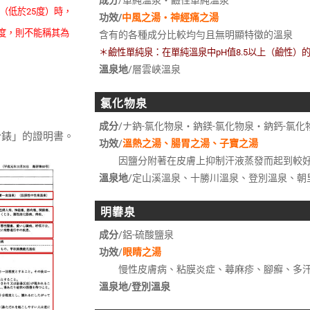
（低於25度）時，
功效/
中風之湯・神經痛之湯
度，則不能稱其為
含有的各種成分比較均勻且無明顯特徵的溫泉
＊鹼性單純泉：在單純溫泉中pH值8.5以上（鹼性）
溫泉地
/層雲峽溫泉
氯化物泉
成分
/ナ鈉-氯化物泉・鈉鎂-氯化物泉・鈉鈣-氯化
錶」的證明書。
功效
/
溫熱之湯、腸胃之湯、子寶之湯
因鹽分附著在皮膚上抑制汗液蒸發而起到較好
溫泉地
/定山溪溫泉、十勝川溫泉、登別溫泉、朝
明礬泉
成分
/鋁-硫酸鹽泉
功效
/
眼睛之湯
慢性皮膚病、粘膜炎症、蕁麻疹、腳癬、多
溫泉地/登別溫泉