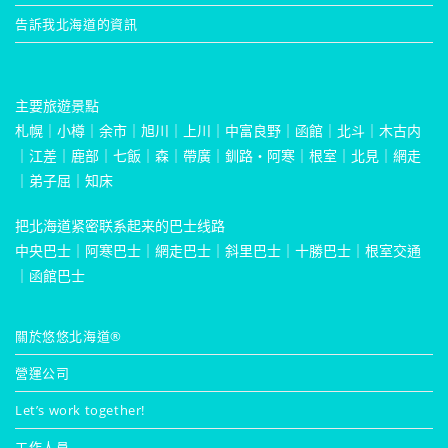
告訴我北海道的資訊
主要旅遊景點
札幌
｜
小樽
｜
余市
｜
旭川
｜
上川
｜
中富良野
｜
函館
｜
北斗
｜
木古内
｜
江差
｜
鹿部
｜
七飯
｜
森
｜
帶廣
｜
釧路・阿寒
｜
根室
｜
北見
｜
網走
｜
弟子屈
｜
知床
把北海道紧密联系起来的巴士线路
中央巴士
｜
阿寒巴士
｜
網走巴士
｜
斜里巴士
｜
十勝巴士
｜
根室交通
｜
函館巴士
關於悠悠北海道®
營運公司
Let’s work together!
工作人員