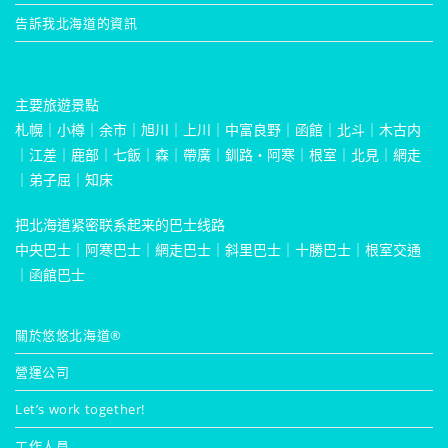
告訴我北海道的資訊
主要旅遊景點
札幌
｜
小樽
｜
余市
｜
旭川
｜
上川
｜
中富良野
｜
函館
｜
北斗
｜
木古内
｜
江差
｜
鹿部
｜
七飯
｜
森
｜
帶廣
｜
釧路・阿寒
｜
根室
｜
北見
｜
網走
｜
弟子屈
｜
知床
把北海道紧密联系起来的巴士线路
中央巴士
｜
阿寒巴士
｜
網走巴士
｜
斜里巴士
｜
十勝巴士
｜
根室交通
｜
函館巴士
關於悠悠北海道®
營運公司
Let’s work together!
工作人員