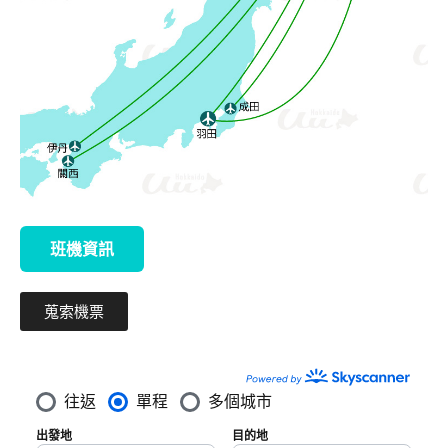
班機資訊
蒐索機票