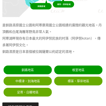
是釧路濕原國立公園和阿寒摩周國立公園相連的廣闊的觀光地區。丹
頂鶴和白尾海雕等野鳥非常人氣。
阿寒湖畔現存有日本最大的阿伊努民族的村落（阿伊努kotan），傳
承著阿伊努文化。
釧路濕原是日本首個被拉姆薩爾公約認定的濕地。
釧路地區
根室地區
中標津・別海地區
標茶・厚岸地區
足寄・白糠地區