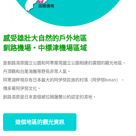
感受雄壯大自然的戶外地區
釧路機場・中標津機場區域
是釧路濕原國立公園和阿寒摩周國立公園相連的廣闊的觀光地區。
丹頂鶴和白尾海雕等野鳥非常人氣。
阿寒湖畔現存有日本最大的阿伊努民族的村落（阿伊努kotan），
傳承著阿伊努文化。
釧路濕原是日本首個被拉姆薩爾公約認定的濕地。
這個地區的觀光資訊