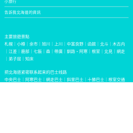
小旅行
告訴我北海道的資訊
主要旅遊景點
札幌
｜
小樽
｜
余市
｜
旭川
｜
上川
｜
中富良野
｜
函館
｜
北斗
｜
木古内
｜
江差
｜
鹿部
｜
七飯
｜
森
｜
帶廣
｜
釧路・阿寒
｜
根室
｜
北見
｜
網走
｜
弟子屈
｜
知床
把北海道紧密联系起来的巴士线路
中央巴士
｜
阿寒巴士
｜
網走巴士
｜
斜里巴士
｜
十勝巴士
｜
根室交通
｜
函館巴士
關於悠悠北海道®
營運公司
Let’s work together!