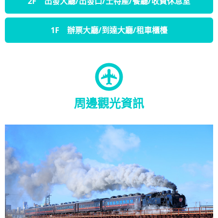
2F 出發大廳/出發口/土特產/餐廳/收費休息室
1F 辦票大廳/到達大廳/租車櫃檯
周邊觀光資訊