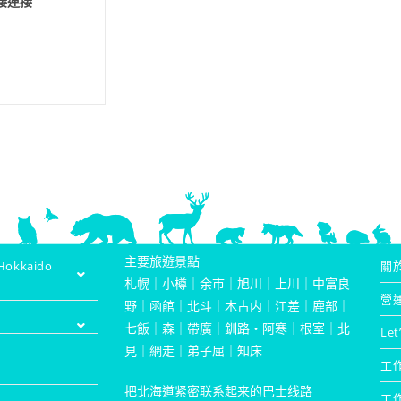
直接連接
主要旅遊景點
kkaido
關
札幌
｜
小樽
｜
余市
｜
旭川
｜
上川
｜
中富良
營
野
｜
函館
｜
北斗
｜
木古内
｜
江差
｜
鹿部
｜
七飯
｜
森
｜
帶廣
｜
釧路・阿寒
｜
根室
｜
北
Let
見
｜
網走
｜
弟子屈
｜
知床
工
把北海道紧密联系起来的巴士线路
工