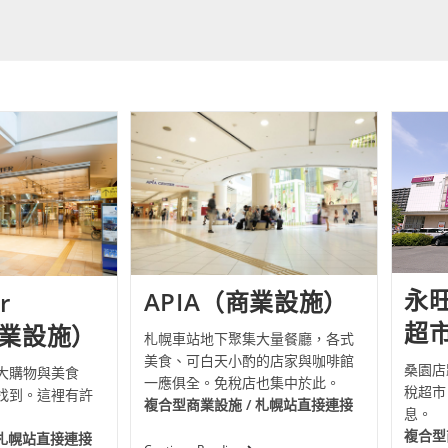
永
APIA（商業設施）
r
超
商業設施）
札幌車站地下聚集大量餐廳，各式
美食、可白天小酌的店家與咖啡館
桑園店
大購物與美食
一應俱全。免稅店也集中於此。
稅超市
找到。這裡有許
複合型商業設施 / 札幌站直接連接
息。
複合型
 札幌站直接連接