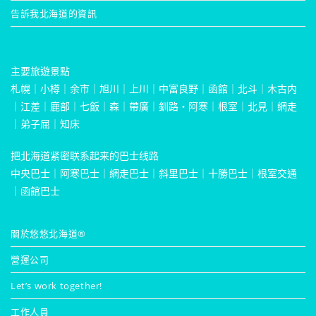
告訴我北海道的資訊
主要旅遊景點
札幌
｜
小樽
｜
余市
｜
旭川
｜
上川
｜
中富良野
｜
函館
｜
北斗
｜
木古内
｜
江差
｜
鹿部
｜
七飯
｜
森
｜
帶廣
｜
釧路・阿寒
｜
根室
｜
北見
｜
網走
｜
弟子屈
｜
知床
把北海道紧密联系起来的巴士线路
中央巴士
｜
阿寒巴士
｜
網走巴士
｜
斜里巴士
｜
十勝巴士
｜
根室交通
｜
函館巴士
關於悠悠北海道®
營運公司
Let’s work together!
工作人員