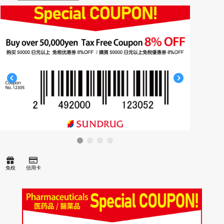
Name
免稅
信用卡
搜尋
指南
(全部 599)